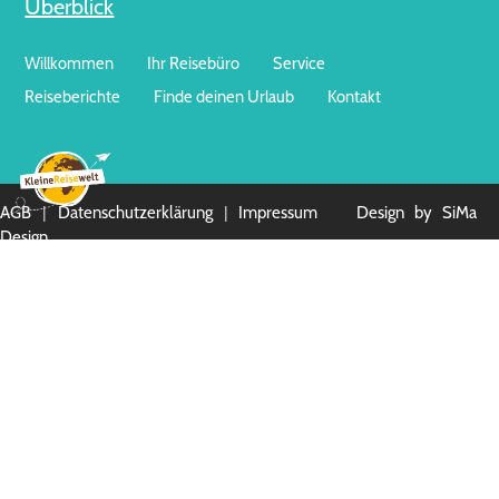
Überblick
Willkommen
Ihr Reisebüro
Service
Reiseberichte
Finde deinen Urlaub
Kontakt
|
|
AGB
Datenschutzerklärung
Impressum
Design by SiMa
Design